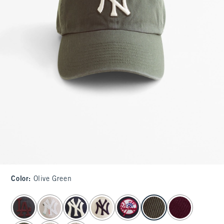
Color
:
Olive Green
select color