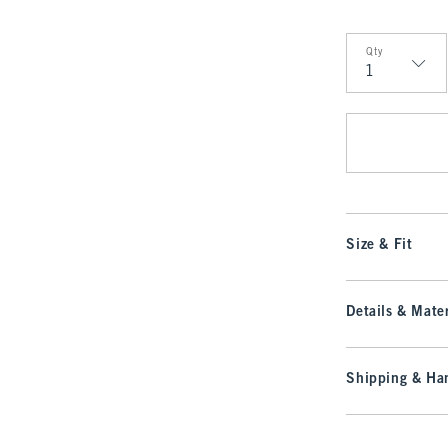
Qty
Qty
Size & Fit
Details & Mater
Shipping & Han